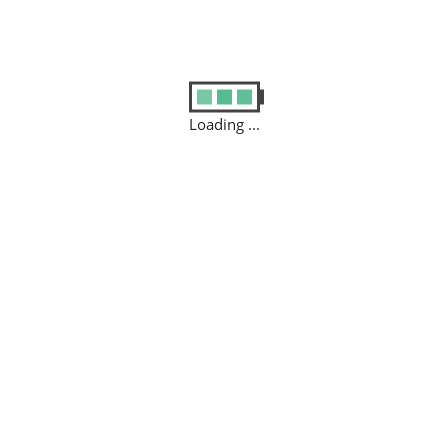
REPLACEMENT
Loading ...
fficiis eius ut voluptatibus fugiat aperiam.
EPLACEMENT
g elit. Dolores, aut debitis voluptatum inventore eligendi tempor